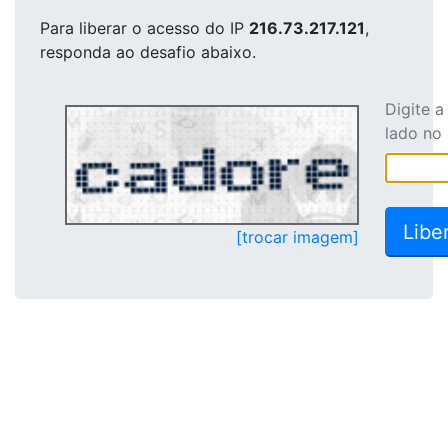
Para liberar o acesso
do IP
216.73.217.121
,
responda ao desafio abaixo.
Digite 
lado no
[trocar imagem]