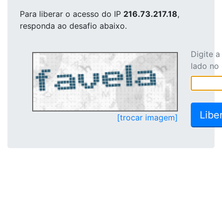
Para liberar o acesso
do IP
216.73.217.18
,
responda ao desafio abaixo.
Digite 
lado no
[trocar imagem]